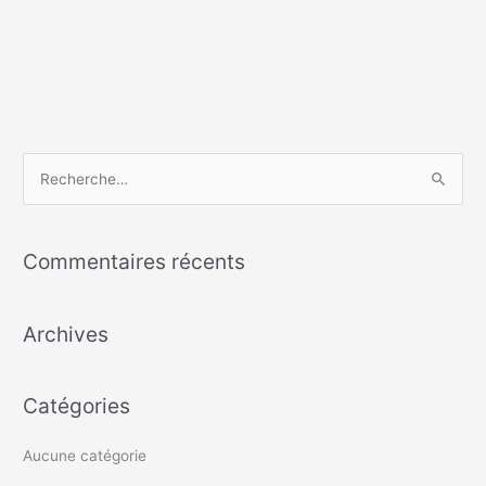
R
e
c
Commentaires récents
h
e
Archives
r
c
h
Catégories
e
r
Aucune catégorie